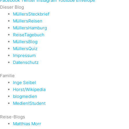
Facebook
Twitter
Instagram
Youtube
Envelope
Dieser Blog
MüllersSteckbrief
MüllersReisen
MüllersHamburg
ReiseTagebuch
MüllersBlog
MüllersQuiz
Impressum
Datenschutz
Familie
Inge Seibel
Horst/Wikipedia
blogmedien
Medien!Student
Reise-Blogs
Matthias Morr