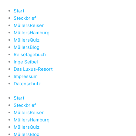
Zum
Inhalt
Start
springen
Steckbrief
MüllersReisen
MüllersHamburg
MüllersQuiz
MüllersBlog
Reisetagebuch
Inge Seibel
Das Luxus-Resort
Impressum
Datenschutz
Start
Steckbrief
MüllersReisen
MüllersHamburg
MüllersQuiz
MüllersBlog