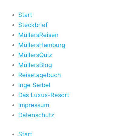
Zum
Inhalt
Start
springen
Steckbrief
MüllersReisen
MüllersHamburg
MüllersQuiz
MüllersBlog
Reisetagebuch
Inge Seibel
Das Luxus-Resort
Impressum
Datenschutz
Start