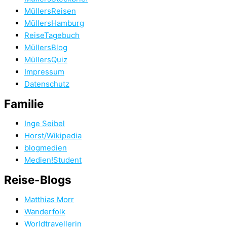
MüllersReisen
MüllersHamburg
ReiseTagebuch
MüllersBlog
MüllersQuiz
Impressum
Datenschutz
Familie
Inge Seibel
Horst/Wikipedia
blogmedien
Medien!Student
Reise-Blogs
Matthias Morr
Wanderfolk
Worldtravellerin