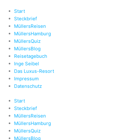
Zum
Inhalt
Start
springen
Steckbrief
MüllersReisen
MüllersHamburg
MüllersQuiz
MüllersBlog
Reisetagebuch
Inge Seibel
Das Luxus-Resort
Impressum
Datenschutz
Start
Steckbrief
MüllersReisen
MüllersHamburg
MüllersQuiz
MüllersBlog