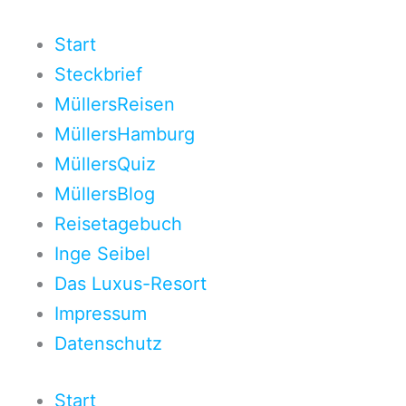
Zum
Inhalt
Start
springen
Steckbrief
MüllersReisen
MüllersHamburg
MüllersQuiz
MüllersBlog
Reisetagebuch
Inge Seibel
Das Luxus-Resort
Impressum
Datenschutz
Start