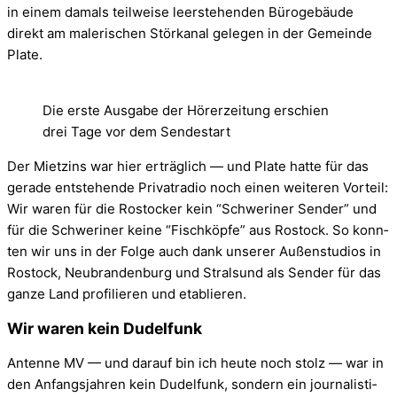
in einem damals teil­weise leer­ste­hen­den Büro­ge­bäude
direkt am male­ri­schen Stör­ka­nal gele­gen in der Gemeinde
Plate.
Die erste Ausgabe der Hörerzeitung erschien
drei Tage vor dem Sendestart
Der Miet­zins war hier erträg­lich — und Plate hatte für das
gerade ent­ste­hende Pri­vat­ra­dio noch einen wei­te­ren Vor­teil:
Wir waren für die Ros­to­cker kein “Schwe­ri­ner Sen­der” und
für die Schwe­ri­ner keine “Fisch­köpfe” aus Ros­tock. So konn­
ten wir uns in der Folge auch dank unse­rer Außen­stu­dios in
Ros­tock, Neu­bran­den­burg und Stral­sund als Sen­der für das
ganze Land pro­fi­lie­ren und eta­blie­ren.
Wir waren kein Dudelfunk
Antenne MV — und dar­auf bin ich heute noch stolz — war in
den Anfangsjahren kein Dudel­funk, son­dern ein jour­na­lis­ti­