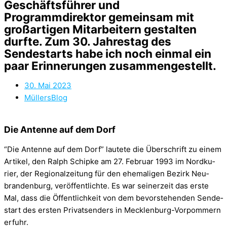
Geschäftsführer und
Programmdirektor gemeinsam mit
großartigen Mitarbeitern gestalten
durfte. Zum 30. Jahrestag des
Sendestarts habe ich noch einmal ein
paar Erinnerungen zusammengestellt.
30. Mai 2023
MüllersBlog
Die Antenne auf dem Dorf
“Die Antenne auf dem Dorf” lau­tete die Über­schrift zu einem
Arti­kel, den Ralph Schipke am 27. Februar 1993 im Nord­ku­
rier, der Regio­nal­zei­tung für den ehe­ma­li­gen Bezirk Neu­
bran­den­burg, ver­öf­fent­lichte. Es war sei­ner­zeit das erste
Mal, dass die Öffent­lich­keit von dem bevor­ste­hen­den Sen­de­
start des ers­ten Pri­vat­sen­ders in Mecklenburg-Vorpommern
erfuhr.