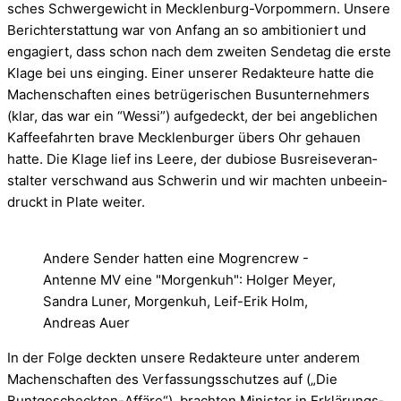
sches Schwer­ge­wicht in Mecklenburg-Vorpommern. Unsere
Bericht­er­stat­tung war von Anfang an so ambi­tio­niert und
enga­giert, dass schon nach dem zwei­ten Sen­de­tag die erste
Klage bei uns ein­ging. Einer unse­rer Redak­teure hatte die
Machen­schaf­ten eines betrü­ge­ri­schen Bus­un­ter­neh­mers
(klar, das war ein “Wessi”) auf­ge­deckt, der bei angeb­li­chen
Kaf­fee­fahr­ten brave Meck­len­bur­ger übers Ohr gehauen
hatte. Die Klage lief ins Leere, der dubiose Bus­rei­se­ver­an­
stal­ter ver­schwand aus Schwe­rin und wir mach­ten unbe­ein­
druckt in Plate wei­ter.
Andere Sender hatten eine Mogrencrew -
Antenne MV eine "Morgenkuh": Holger Meyer,
Sandra Luner, Morgenkuh, Leif-Erik Holm,
Andreas Auer
In der Folge deck­ten unsere Redak­teure unter ande­rem
Machen­schaf­ten des Ver­fas­sungs­schut­zes auf („Die
Buntgescheckten-Affäre“), brach­ten Minis­ter in Erklä­rungs­