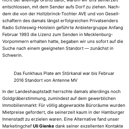
ent­schlos­sen, mit dem Sen­der aufs Dorf zu zie­hen. Nach­
dem die von der Holtzbrinck-Tochter AVE und von Gesell­
schaf­tern des damals längst erfolg­rei­chen Pri­vat­sen­ders
Radio Schleswig-Holstein geführte Anbie­ter­gruppe Anfang
Februar 1993 die Lizenz zum Sen­den in Mecklenburg-
Vorpommern erhal­ten hatte, bega­ben wir uns sofort auf die
Suche nach einem geeig­ne­ten Stand­ort — zunächst in
Schwe­rin.
Das Funkhaus Plate am Störkanal war bis Februar
2016 Standort von Antenne MV
In der Lan­des­haupt­stadt herrschte damals aller­dings noch
Gold­grä­ber­stim­mung, zumin­dest auf dem gewerb­li­chen
Immo­bi­li­en­markt: Für völ­lig abge­wrackte Büro­räume wur­den
Miet­preise gefor­dert, die sei­ner­zeit kaum in der Ham­bur­ger
Innen­stadt zu erzie­len waren. Eine Alter­na­tive fand unser
Mar­ke­ting­chef
Uli Gienke
dank sei­ner exzel­len­ten Kon­takte