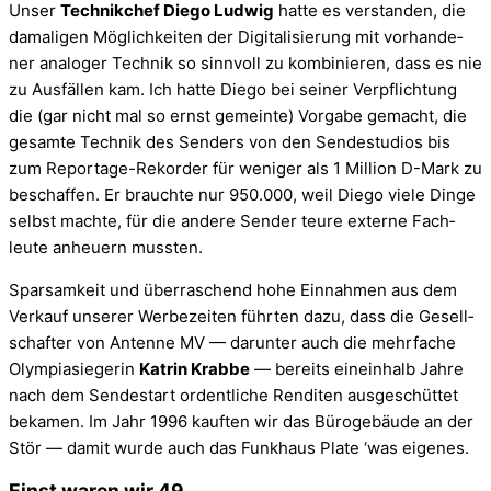
Unser
Tech­nik­chef Diego Lud­wig
hatte es ver­stan­den, die
dama­li­gen Mög­lich­kei­ten der Digi­ta­li­sie­rung mit vor­han­de­
ner ana­lo­ger Tech­nik so sinn­voll zu kom­bi­nie­ren, dass es nie
zu Aus­fäl­len kam. Ich hatte Diego bei sei­ner Ver­pflich­tung
die (gar nicht mal so ernst gemeinte) Vor­gabe gemacht, die
gesamte Tech­nik des Sen­ders von den Sen­de­stu­dios bis
zum Reportage-Rekorder für weni­ger als 1 Mil­lion D-Mark zu
beschaf­fen. Er brauchte nur 950.000, weil Diego viele Dinge
selbst machte, für die andere Sen­der teure externe Fach­
leute anheu­ern mussten.
Spar­sam­keit und über­ra­schend hohe Ein­nah­men aus dem
Ver­kauf unse­rer Wer­be­zei­ten führ­ten dazu, dass die Gesell­
schaf­ter von Antenne MV — dar­un­ter auch die mehr­fa­che
Olym­pia­sie­ge­rin
Kat­rin Krabbe
— bereits ein­ein­halb Jahre
nach dem Sen­de­start ordent­li­che Ren­di­ten aus­ge­schüt­tet
beka­men. Im Jahr 1996 kauf­ten wir das Büro­ge­bäude an der
Stör — damit wurde auch das Funk­haus Plate ‘was eigenes.
Einst waren wir 49