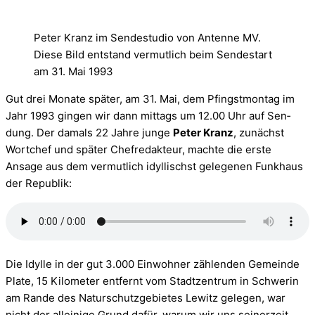
Peter Kranz im Sendestudio von Antenne MV.
Diese Bild entstand vermutlich beim Sendestart
am 31. Mai 1993
Gut drei Monate spä­ter, am 31. Mai, dem Pfingst­mon­tag im
Jahr 1993 gin­gen wir dann mit­tags um 12.00 Uhr auf Sen­
dung. Der damals 22 Jahre junge
Peter Kranz
, zunächst
Wort­chef und spä­ter Chef­re­dak­teur, machte die erste
Ansage aus dem ver­mut­lich idyl­lischst gele­ge­nen Funk­haus
der Republik:
Die Idylle in der gut 3.000 Ein­woh­ner zäh­len­den Gemeinde
Plate, 15 Kilo­me­ter ent­fernt vom Stadt­zen­trum in Schwe­rin
am Rande des Natur­schutz­ge­bie­tes Lewitz gele­gen, war
nicht der allei­nige Grund dafür, warum wir uns sei­ner­zeit