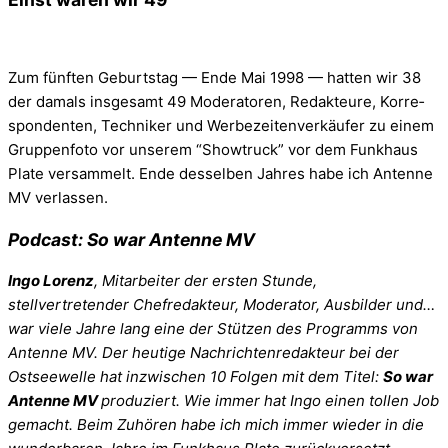
Zum fünf­ten Geburts­tag — Ende Mai 1998 — hat­ten wir 38
der damals ins­ge­samt 49 Mode­ra­to­ren, Redak­teure, Kor­re­
spon­den­ten, Tech­ni­ker und Wer­be­zei­ten­ver­käu­fer zu einem
Grup­pen­foto vor unse­rem “Show­truck” vor dem Funk­haus
Plate ver­sam­melt. Ende desselben Jahres habe ich Antenne
MV verlassen.
Podcast: So war Antenne MV
Ingo Lorenz
, Mitarbeiter der ersten Stunde,
stellvertretender Chefredakteur, Moderator, Ausbilder und…
war viele Jahre lang eine der Stützen des Programms von
Antenne MV. Der heutige Nachrichtenredakteur bei der
Ostseewelle hat inzwischen 10 Folgen mit dem Titel:
So war
Antenne MV
produziert. Wie immer hat Ingo einen tollen Job
gemacht. Beim Zuhören habe ich mich immer wieder in die