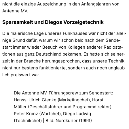
nicht die ein­zige Aus­zeich­nung in den Anfangs­jah­ren von
Antenne MV.
Sparsamkeit und Diegos Vorzeigetechnik
Die male­ri­sche Lage unse­res Funk­hau­ses war nicht der allei­
nige Grund dafür, warum wir schon bald nach dem Sen­de­
start immer wie­der Besuch von Kol­le­gen ande­rer Radio­sta­
tio­nen aus ganz Deutsch­land beka­men. Es hatte sich sei­ner­
zeit in der Bran­che her­um­ge­spro­chen, dass unsere Tech­nik
nicht nur bes­tens funk­tio­nierte, son­dern auch noch unglaub­
lich preis­wert war.
Die Antenne MV-Führungscrew zum Sendestart:
Hanss-Ulrich Gienke (Marketingchef), Horst
Müller (Geschäftsführer und Programmdirektor),
Peter Kranz (Wortchef), Diego Ludwig
(Technikchef) | Bild: Nordkurier (1993)