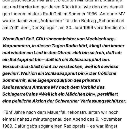
not und for­cier­ten gar deren Rück­tritte, wie den des dama­li­
gen Innen­mi­nis­ters Rudi Geil im Som­mer 1996. Antenne MV
wurde damit zum „Aufmacher“ für den Beitrag „Scharmützel
am Zelt“, den „Der Spiegel“ am 30. Juni 1996 veröffentlichte:
Wenn Rudi Geil, CDU-Innenminister von Mecklenburg-
Vorpommern, in diesen Tagen Radio hört, klingt ihm immer
mal wieder ein Lied in den Ohren: »Ich bin so froh, daß ich
ein Schlapphut bin – daß ich ein Schlaaaapphut bin.
Versuch dich bloß nicht zu verstecken, weil ich sowieso
gewinn“. Weil ich ein Schlaaaapphut bin.« Der fröhliche
Sommerhit, eine Eigenproduktion des privaten
Radiosenders Antenne MV nach dem Vorbild des
Schlagerrefrains »Weil ich ein Mädchen bin«, persifliert
eine peinliche Aktion der Schweriner Verfassungsschützer.
Fünf Jahre nach dem Mau­er­fall rekon­stru­ier­ten wir noch
ein­mal nahezu minu­ten­ge­nau den Abend des 9. Novem­ber
1989. Dafür gab’s sogar einen Radio­preis – es war längst