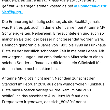
wunderbaren Jahre im Funkhaus Plate zurückversetzt
gefühlt. Alle Folgen stehen kostenlos bei
⇒ Soundcloud zur
Verfügung.
Die Erin­ne­rung ist häu­fig schö­ner, als die Rea­li­tät jemals
war. Klar, es gab auch in den ers­ten Jah­ren bei Antenne
MV
Schwie­rig­kei­ten, Rei­be­reien, Eifer­süch­te­leien und auch so
man­chen Bei­trag, der bes­ser nicht gesen­det wor­den wäre.
Den­noch gehö­ren die Jahre von 1993 bis 1998 im Funk­haus
Plate zu der beruf­lich schöns­ten Zeit in mei­nem Leben. Mit
vor­wie­gend jun­gen und ambi­tio­nier­ten Mit­ar­bei­tern einen
sol­chen Sen­der auf­bauen zu dür­fen, ist ein Glücks­fall für
den ich heute noch dank­bar bin.
Antenne MV gibt’s nicht mehr. Nachdem zunächst der
Standort im Februar 2016 aus dem wundervollen Funkhaus
Plate nach Rostock verlegt wurde, kam im Mai 2021
schließlich das absehbare Aus. Jetzt läuft auf den
Frequenzen irgendwas, das sich „80s80s“ nennt.