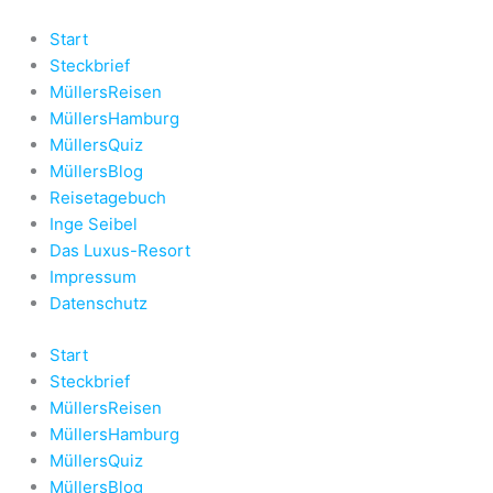
Zum
Inhalt
Start
springen
Steckbrief
MüllersReisen
MüllersHamburg
MüllersQuiz
MüllersBlog
Reisetagebuch
Inge Seibel
Das Luxus-Resort
Impressum
Datenschutz
Start
Steckbrief
MüllersReisen
MüllersHamburg
MüllersQuiz
MüllersBlog