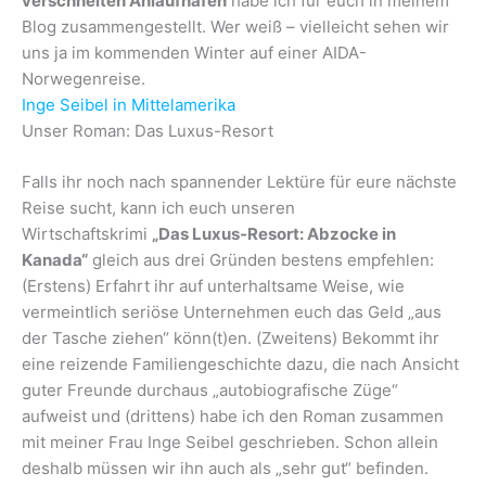
verschneiten Anlaufhäfen
habe ich für euch in meinem
Blog zusammengestellt. Wer weiß – vielleicht sehen wir
uns ja im kommenden Winter auf einer AIDA-
Norwegenreise.
Inge Seibel in Mittelamerika
Unser Roman: Das Luxus-Resort
Falls ihr noch nach spannender Lektüre für eure nächste
Reise sucht, kann ich euch unseren
Wirtschaftskrimi
„Das Luxus-Resort: Abzocke in
Kanada“
gleich aus drei Gründen bestens empfehlen:
(Erstens) Erfahrt ihr auf unterhaltsame Weise, wie
vermeintlich seriöse Unternehmen euch das Geld „aus
der Tasche ziehen“ könn(t)en. (Zweitens) Bekommt ihr
eine reizende Familiengeschichte dazu, die nach Ansicht
guter Freunde durchaus „autobiografische Züge“
aufweist und (drittens) habe ich den Roman zusammen
mit meiner Frau Inge Seibel geschrieben. Schon allein
deshalb müssen wir ihn auch als „sehr gut“ befinden.