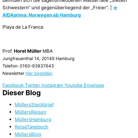
befinden sich die sagenumwobenen Wasserfälle „Sieben
Schwestern“ und gegenüberliegend der „Freier“. |
⇒
AIDAprima: Norwegen ab Hamburg
Playa de La Franca
Prof.
Horst Müller
MBA
Jungfrauenthal 14, 20149 Hamburg
Telefon: 0160-93837643
Newsletter
hier bestellen
Facebook
Twitter
Instagram
Youtube
Envelope
Dieser Blog
MüllersSteckbrief
MüllersReisen
MüllersHamburg
ReiseTagebuch
MüllersBlog