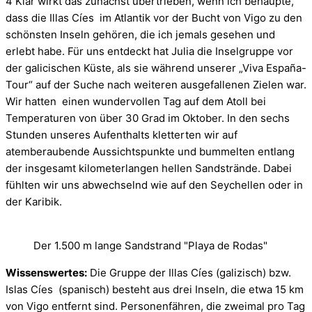
4 Klar wirkt das zunächst übertrieben, wenn ich behaupte,
dass die Illas Cíes im Atlantik vor der Bucht von Vigo zu den
schönsten Inseln gehören, die ich jemals gesehen und
erlebt habe. Für uns entdeckt hat Julia die Inselgruppe vor
der galicischen Küste, als sie während unserer „Viva España-
Tour“ auf der Suche nach weiteren ausgefallenen Zielen war.
Wir hatten einen wundervollen Tag auf dem Atoll bei
Temperaturen von über 30 Grad im Oktober. In den sechs
Stunden unseres Aufenthalts kletterten wir auf
atemberaubende Aussichtspunkte und bummelten entlang
der insgesamt kilometerlangen hellen Sandstrände. Dabei
fühlten wir uns abwechselnd wie auf den Seychellen oder in
der Karibik.
Der 1.500 m lange Sandstrand "Playa de Rodas"
Wissenswertes:
Die Gruppe der Illas Cíes (galizisch) bzw.
Islas Cíes (spanisch) besteht aus drei Inseln, die etwa 15 km
von Vigo entfernt sind. Personenfähren, die zweimal pro Tag