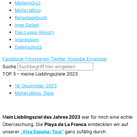
MüllersQuiz
MüllersBlog
Reisetagebuch
Inge Seibel
Das Luxus-Resort
Impressum
Datenschutz
Facebook-f
Instagram
Twitter
Youtube
Envelope
Suche
TOP 5 – meine Lieblingsziele 2023
16. Dezember 2023
MüllersBlog
,
Ziele
M
ein Lieblingsziel des Jahres 2023
war für mich eine echte
Überraschung. Die
Playa de La Franca
entdeckten wir auf
unserer
„Viva España-Tour“
ganz zufällig durch