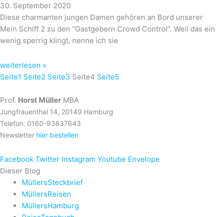
30. September 2020
Diese charmanten jungen Damen gehören an Bord unserer
Mein Schiff 2 zu den “Gastgebern Crowd Control”. Weil das ein
wenig sperrig klingt, nenne ich sie
weiterlesen »
Seite
1
Seite
2
Seite
3
Seite
4
Seite
5
Prof.
Horst Müller
MBA
Jungfrauenthal 14, 20149 Hamburg
Telefon: 0160-93837643
Newsletter
hier bestellen
Facebook
Twitter
Instagram
Youtube
Envelope
Dieser Blog
MüllersSteckbrief
MüllersReisen
MüllersHamburg