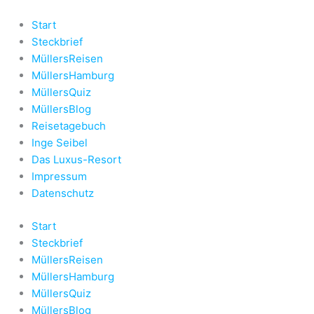
Zum
Inhalt
Start
springen
Steckbrief
MüllersReisen
MüllersHamburg
MüllersQuiz
MüllersBlog
Reisetagebuch
Inge Seibel
Das Luxus-Resort
Impressum
Datenschutz
Start
Steckbrief
MüllersReisen
MüllersHamburg
MüllersQuiz
MüllersBlog