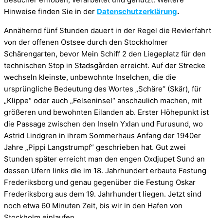
Hinweise finden Sie in der
Datenschutzerklärung
.
Annähernd fünf Stunden dauert in der Regel die Revierfahrt
von der offenen Ostsee durch den Stockholmer
Schärengarten, bevor Mein Schiff 2 den Liegeplatz für den
technischen Stop in Stadsgården erreicht. Auf der Strecke
wechseln kleinste, unbewohnte Inselchen, die die
ursprüngliche Bedeutung des Wortes „Schäre“ (Skär), für
„Klippe“ oder auch „Felseninsel“ anschaulich machen, mit
größeren und bewohnten Eilanden ab. Erster Höhepunkt ist
die Passage zwischen den Inseln Yxlan und Furusund, wo
Astrid Lindgren in ihrem Sommerhaus Anfang der 1940er
Jahre „Pippi Langstrumpf“ geschrieben hat. Gut zwei
Stunden später erreicht man den engen Oxdjupet Sund an
dessen Ufern links die im 18. Jahrhundert erbaute Festung
Frederiksborg und genau gegenüber die Festung Oskar
Frederiksborg aus dem 19. Jahrhundert liegen. Jetzt sind
noch etwa 60 Minuten Zeit, bis wir in den Hafen von
Stockholm einlaufen.