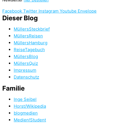
Facebook
Twitter
Instagram
Youtube
Envelope
Dieser Blog
MüllersSteckbrief
MüllersReisen
MüllersHamburg
ReiseTagebuch
MüllersBlog
MüllersQuiz
Impressum
Datenschutz
Familie
Inge Seibel
Horst/Wikipedia
blogmedien
Medien!Student