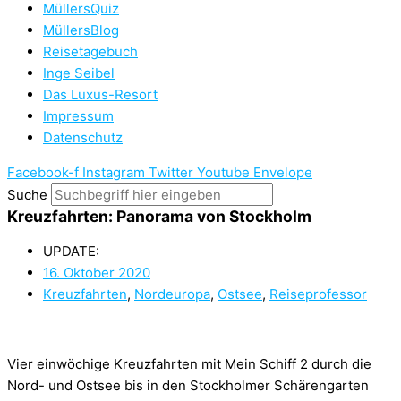
MüllersQuiz
MüllersBlog
Reisetagebuch
Inge Seibel
Das Luxus-Resort
Impressum
Datenschutz
Facebook-f
Instagram
Twitter
Youtube
Envelope
Suche
Kreuzfahrten: Panorama von Stockholm
UPDATE:
16. Oktober 2020
Kreuzfahrten
,
Nordeuropa
,
Ostsee
,
Reiseprofessor
Vier einwöchige Kreuzfahrten mit Mein Schiff 2 durch die
Nord- und Ostsee bis in den Stockholmer Schärengarten