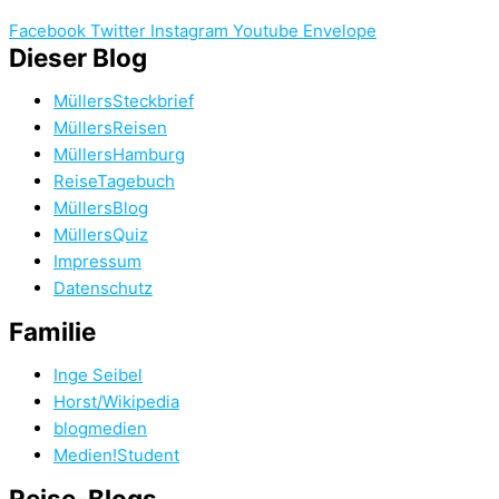
Facebook
Twitter
Instagram
Youtube
Envelope
Dieser Blog
MüllersSteckbrief
MüllersReisen
MüllersHamburg
ReiseTagebuch
MüllersBlog
MüllersQuiz
Impressum
Datenschutz
Familie
Inge Seibel
Horst/Wikipedia
blogmedien
Medien!Student
Reise-Blogs