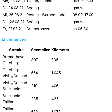
Mo, 23.08.21
Tallinn/Estland
09.00-23.00
Di, 24.08.21
Seetag
ganztags
Mi, 25.08.21
Rostock-Warnemünde
08.00-17.00
Do, 26.08.21
Seetag
ganztags
Fr, 27.08.21
Bremerhaven
an 05.30
Entfernungen
Strecke
Seemeilen
Kilometer
Bremerhaven –
397
735
Göteborg
Göteborg –
564
1.045
Visby/Gotland
Visby/Gotland –
219
406
Stockholm
Stockholm –
235
435
Tallinn
Tallinn –
582
1.078