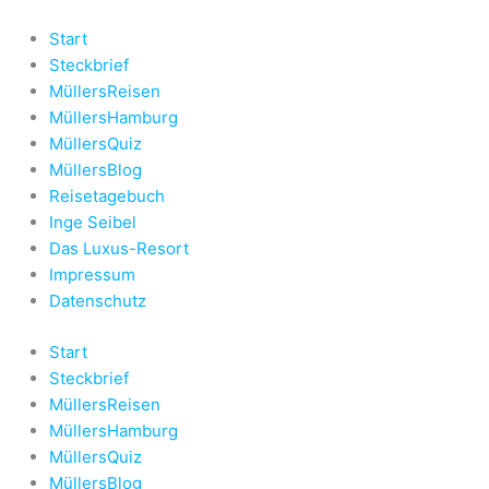
Zum
Inhalt
Start
springen
Steckbrief
MüllersReisen
MüllersHamburg
MüllersQuiz
MüllersBlog
Reisetagebuch
Inge Seibel
Das Luxus-Resort
Impressum
Datenschutz
Start
Steckbrief
MüllersReisen
MüllersHamburg
MüllersQuiz
MüllersBlog