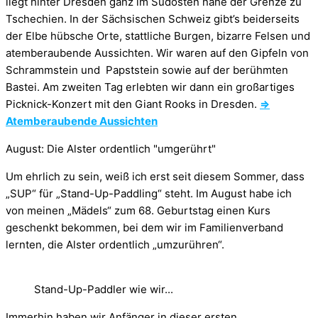
liegt hinter Dresden ganz im Südosten nahe der Grenze zu
Tschechien. In der Sächsischen Schweiz gibt’s beiderseits
der Elbe hübsche Orte, stattliche Burgen, bizarre Felsen und
atemberaubende Aussichten. Wir waren auf den Gipfeln von
Schrammstein und Papststein sowie auf der berühmten
Bastei. Am zweiten Tag erlebten wir dann ein großartiges
Picknick-Konzert mit den Giant Rooks in Dresden.
⇒
Atemberaubende Aussichten
August: Die Alster ordentlich "umgerührt"
Um ehrlich zu sein, weiß ich erst seit diesem Sommer, dass
„SUP“ für „Stand-Up-Paddling“ steht. Im August habe ich
von meinen „Mädels“ zum 68. Geburtstag einen Kurs
geschenkt bekommen, bei dem wir im Familienverband
lernten, die Alster ordentlich „umzurühren“.
Stand-Up-Paddler wie wir...
Immerhin haben wir Anfänger in dieser ersten