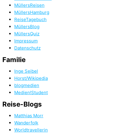
MüllersReisen
MüllersHamburg
ReiseTagebuch
MüllersBlog
MüllersQuiz
Impressum
Datenschutz
Familie
Inge Seibel
Horst/Wikipedia
blogmedien
Medien!Student
Reise-Blogs
Matthias Morr
Wanderfolk
Worldtravellerin