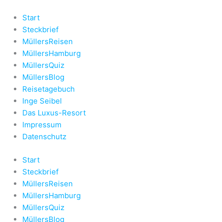
Zum
Inhalt
Start
springen
Steckbrief
MüllersReisen
MüllersHamburg
MüllersQuiz
MüllersBlog
Reisetagebuch
Inge Seibel
Das Luxus-Resort
Impressum
Datenschutz
Start
Steckbrief
MüllersReisen
MüllersHamburg
MüllersQuiz
MüllersBlog