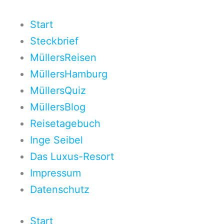
Zum
Inhalt
Start
springen
Steckbrief
MüllersReisen
MüllersHamburg
MüllersQuiz
MüllersBlog
Reisetagebuch
Inge Seibel
Das Luxus-Resort
Impressum
Datenschutz
Start