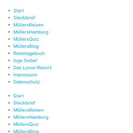
Zum
Inhalt
Start
springen
Steckbrief
MüllersReisen
MüllersHamburg
MüllersQuiz
MüllersBlog
Reisetagebuch
Inge Seibel
Das Luxus-Resort
Impressum
Datenschutz
Start
Steckbrief
MüllersReisen
MüllersHamburg
MüllersQuiz
MüllersBlog