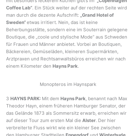
mit besonders leckerem Kuchen gibt’s im
„Copenhagen
Coffee Lab“
. Ein Stück weiter auf der rechten Seite wird
man durch die dezente Aufschrift:
„Grand Hotel of
Sweden“
etwas irritiert. Nein, das ist keine
Beherbungsstätte, sondern eine im Souterrain gelegene
Boutique, die „coole und stylische Mode“ aus Schweden
für Frauen und Männer anbietet. Vorbei an Boutiquen,
Bäckereien, Gemüseläden, kleineren Supermärkten,
Arztpraxen und Rechtsanwaltsbüros erreichen wir nach
einem Kilometer den
Hayns Park
.
Monopteros im Haynspark
3
HAYNS PARK:
Mit dem
Hayns Park
, benannt nach Max
Theodor Hayn, einem früheren Hamburger Senator, der
das Gelände 1873 als Sommersitz erwarb, erreichen wir
auf dieser Tour zum ersten Mal die
Alster
. Der hier
verbreiterte Fluss wirkt wie ein kleiner See zwischen
den Hamburger Stadtteilen
Eppendorf
und
Winterhude
.