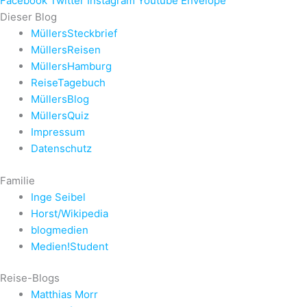
Facebook
Twitter
Instagram
Youtube
Envelope
Dieser Blog
MüllersSteckbrief
MüllersReisen
MüllersHamburg
ReiseTagebuch
MüllersBlog
MüllersQuiz
Impressum
Datenschutz
Familie
Inge Seibel
Horst/Wikipedia
blogmedien
Medien!Student
Reise-Blogs
Matthias Morr