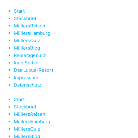
Zum
Inhalt
Start
springen
Steckbrief
MüllersReisen
MüllersHamburg
MüllersQuiz
MüllersBlog
Reisetagebuch
Inge Seibel
Das Luxus-Resort
Impressum
Datenschutz
Start
Steckbrief
MüllersReisen
MüllersHamburg
MüllersQuiz
MüllersBlog