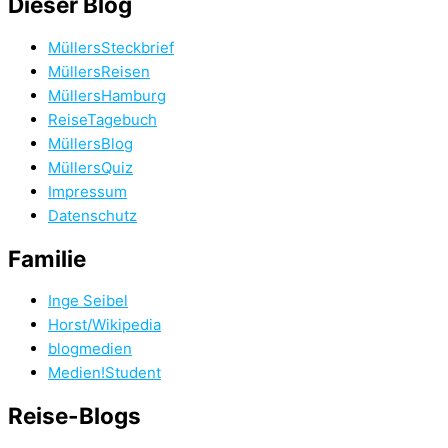
Dieser Blog
MüllersSteckbrief
MüllersReisen
MüllersHamburg
ReiseTagebuch
MüllersBlog
MüllersQuiz
Impressum
Datenschutz
Familie
Inge Seibel
Horst/Wikipedia
blogmedien
Medien!Student
Reise-Blogs