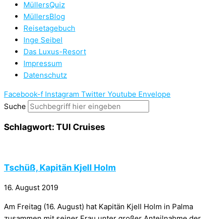
MüllersQuiz
MüllersBlog
Reisetagebuch
Inge Seibel
Das Luxus-Resort
Impressum
Datenschutz
Facebook-f
Instagram
Twitter
Youtube
Envelope
Suche
Schlagwort: TUI Cruises
Tschüß, Kapitän Kjell Holm
16. August 2019
Am Freitag (16. August) hat Kapitän Kjell Holm in Palma
zusammen mit seiner Frau unter großer Anteilnahme der