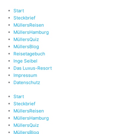
Zum
Inhalt
Start
springen
Steckbrief
MüllersReisen
MüllersHamburg
MüllersQuiz
MüllersBlog
Reisetagebuch
Inge Seibel
Das Luxus-Resort
Impressum
Datenschutz
Start
Steckbrief
MüllersReisen
MüllersHamburg
MüllersQuiz
MüllersBlog