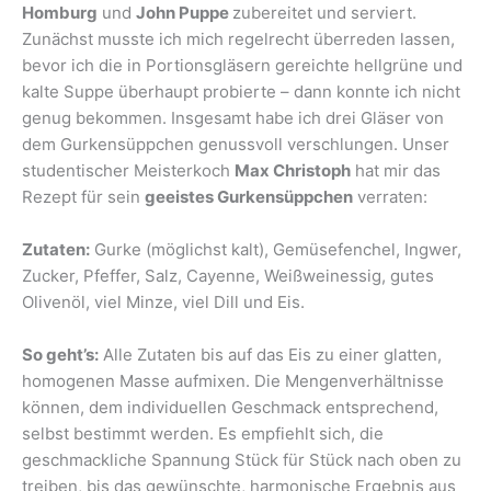
Homburg
und
John Puppe
zubereitet und serviert.
Zunächst musste ich mich regelrecht überreden lassen,
bevor ich die in Portionsgläsern gereichte hellgrüne und
kalte Suppe überhaupt probierte – dann konnte ich nicht
genug bekommen. Insgesamt habe ich drei Gläser von
dem Gurkensüppchen genussvoll verschlungen. Unser
studentischer Meisterkoch
Max Christoph
hat mir das
Rezept für sein
geeistes Gurkensüppchen
verraten:
Zutaten:
Gurke (möglichst kalt), Gemüsefenchel, Ingwer,
Zucker, Pfeffer, Salz, Cayenne, Weißweinessig, gutes
Olivenöl, viel Minze, viel Dill und Eis.
So geht’s:
Alle Zutaten bis auf das Eis zu einer glatten,
homogenen Masse aufmixen. Die Mengenverhältnisse
können, dem individuellen Geschmack entsprechend,
selbst bestimmt werden. Es empfiehlt sich, die
geschmackliche Spannung Stück für Stück nach oben zu
treiben, bis das gewünschte, harmonische Ergebnis aus