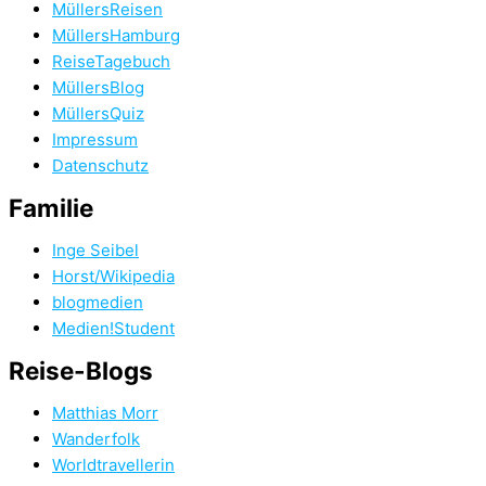
MüllersReisen
MüllersHamburg
ReiseTagebuch
MüllersBlog
MüllersQuiz
Impressum
Datenschutz
Familie
Inge Seibel
Horst/Wikipedia
blogmedien
Medien!Student
Reise-Blogs
Matthias Morr
Wanderfolk
Worldtravellerin