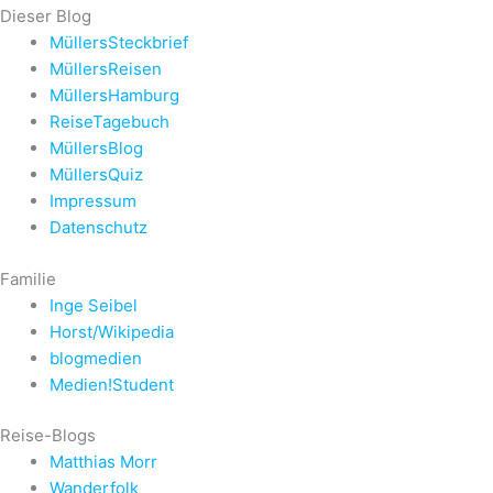
Dieser Blog
MüllersSteckbrief
MüllersReisen
MüllersHamburg
ReiseTagebuch
MüllersBlog
MüllersQuiz
Impressum
Datenschutz
Familie
Inge Seibel
Horst/Wikipedia
blogmedien
Medien!Student
Reise-Blogs
Matthias Morr
Wanderfolk