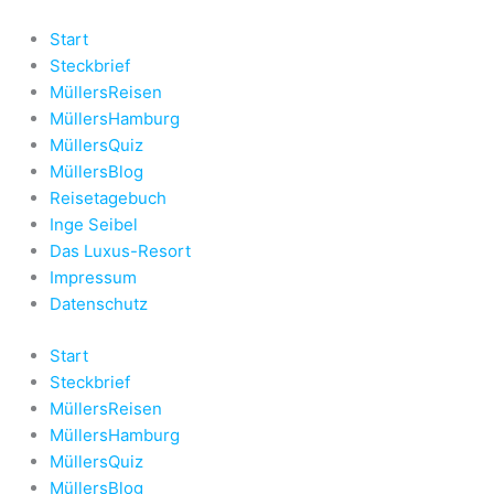
Zum
Inhalt
Start
springen
Steckbrief
MüllersReisen
MüllersHamburg
MüllersQuiz
MüllersBlog
Reisetagebuch
Inge Seibel
Das Luxus-Resort
Impressum
Datenschutz
Start
Steckbrief
MüllersReisen
MüllersHamburg
MüllersQuiz
MüllersBlog