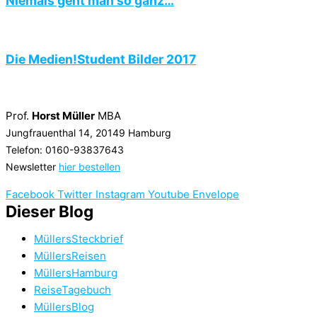
Niemals geht man so ganz…
Die Medien!Student Bilder 2017
Prof.
Horst Müller
MBA
Jungfrauenthal 14, 20149 Hamburg
Telefon: 0160-93837643
Newsletter
hier bestellen
Facebook
Twitter
Instagram
Youtube
Envelope
Dieser Blog
MüllersSteckbrief
MüllersReisen
MüllersHamburg
ReiseTagebuch
MüllersBlog