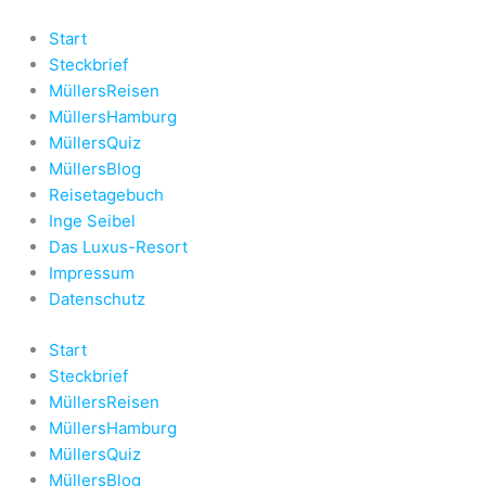
Zum
Inhalt
Start
springen
Steckbrief
MüllersReisen
MüllersHamburg
MüllersQuiz
MüllersBlog
Reisetagebuch
Inge Seibel
Das Luxus-Resort
Impressum
Datenschutz
Start
Steckbrief
MüllersReisen
MüllersHamburg
MüllersQuiz
MüllersBlog