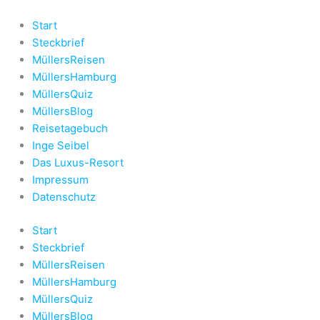
Zum
Inhalt
Start
springen
Steckbrief
MüllersReisen
MüllersHamburg
MüllersQuiz
MüllersBlog
Reisetagebuch
Inge Seibel
Das Luxus-Resort
Impressum
Datenschutz
Start
Steckbrief
MüllersReisen
MüllersHamburg
MüllersQuiz
MüllersBlog