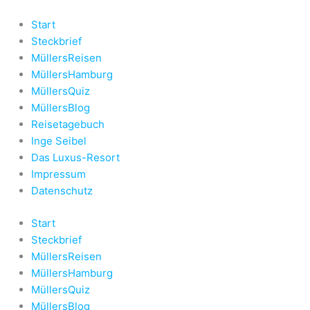
Zum
Inhalt
Start
springen
Steckbrief
MüllersReisen
MüllersHamburg
MüllersQuiz
MüllersBlog
Reisetagebuch
Inge Seibel
Das Luxus-Resort
Impressum
Datenschutz
Start
Steckbrief
MüllersReisen
MüllersHamburg
MüllersQuiz
MüllersBlog