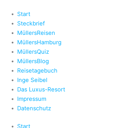
Zum
Inhalt
Start
springen
Steckbrief
MüllersReisen
MüllersHamburg
MüllersQuiz
MüllersBlog
Reisetagebuch
Inge Seibel
Das Luxus-Resort
Impressum
Datenschutz
Start