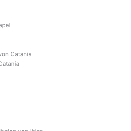
apel
von Catania
Catania