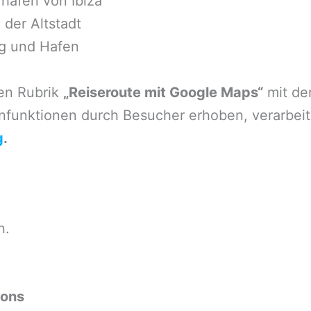
fhafen von Ibiza
 der Altstadt
ng und Hafen
en Rubrik
„Reiseroute mit Google Maps“
mit de
nfunktionen durch Besucher erhoben, verarbeit
g
.
n.
eons