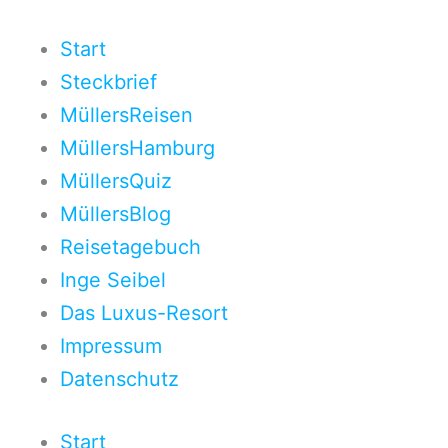
Zum
Inhalt
Start
springen
Steckbrief
MüllersReisen
MüllersHamburg
MüllersQuiz
MüllersBlog
Reisetagebuch
Inge Seibel
Das Luxus-Resort
Impressum
Datenschutz
Start