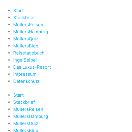
Zum
Inhalt
Start
springen
Steckbrief
MüllersReisen
MüllersHamburg
MüllersQuiz
MüllersBlog
Reisetagebuch
Inge Seibel
Das Luxus-Resort
Impressum
Datenschutz
Start
Steckbrief
MüllersReisen
MüllersHamburg
MüllersQuiz
MüllersBlog