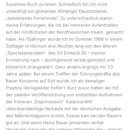
Susannes Buch zu lesen. Schließlich bin ich nicht
unbedingt ein glühender Anhänger Deutschlands
„beliebtester Ferieninsel“. Zu unterschiedlich waren
meine Erfahrungen, die ich bei mehreren Aufenthalten
auf der nördlichsten der Nordfriesischen Inseln gemacht
habe. Als 15jähriger wurde ich im Sommer 1968 in einem
Zeltlager in Hörnum drei Wochen lang von den älteren
„Sportskameraden“ des SV Einbeck 05 – meiner
Erinnerung nach – durchgehend verbal gemobbt und
körperlich drangsaliert. Ganz anders erging’s mir 33
Jahre später. Bei einem Treffen der Führungskräfte des
Bauer Konzerns auf Sylt wurde ich als damaliger
Playboy-Verlagsleiter hofiert. Kurz zuvor hatten wir mit
der zweiten Veröffentlichung von entblößten Aufnahmen
der früheren „Eisprinzessin“ Katarina Witt
rekordverdächtige Verkäufe mit der deutschen Ausgabe
des Männermagazins erzielt. Sowas kam bei den Bauers
gut an. Und wenn Heinz Bauer jemanden verbal
tätschelte, taten das die anderen Mitglieder der – damals