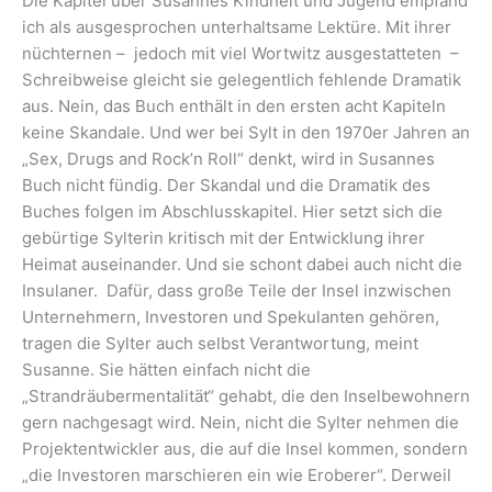
Die Kapitel über Susannes Kindheit und Jugend empfand
ich als ausgesprochen unterhaltsame Lektüre. Mit ihrer
nüchternen – jedoch mit viel Wortwitz ausgestatteten –
Schreibweise gleicht sie gelegentlich fehlende Dramatik
aus. Nein, das Buch enthält in den ersten acht Kapiteln
keine Skandale. Und wer bei Sylt in den 1970er Jahren an
„Sex, Drugs and Rock’n Roll“ denkt, wird in Susannes
Buch nicht fündig. Der Skandal und die Dramatik des
Buches folgen im Abschlusskapitel. Hier setzt sich die
gebürtige Sylterin kritisch mit der Entwicklung ihrer
Heimat auseinander. Und sie schont dabei auch nicht die
Insulaner. Dafür, dass große Teile der Insel inzwischen
Unternehmern, Investoren und Spekulanten gehören,
tragen die Sylter auch selbst Verantwortung, meint
Susanne. Sie hätten einfach nicht die
„Strandräubermentalität“ gehabt, die den Inselbewohnern
gern nachgesagt wird. Nein, nicht die Sylter nehmen die
Projektentwickler aus, die auf die Insel kommen, sondern
„die Investoren marschieren ein wie Eroberer“. Derweil