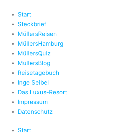
Zum
Inhalt
Start
springen
Steckbrief
MüllersReisen
MüllersHamburg
MüllersQuiz
MüllersBlog
Reisetagebuch
Inge Seibel
Das Luxus-Resort
Impressum
Datenschutz
Start