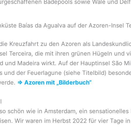
turgeschaffenen Badepools sowie Wale und Delf
nküste Baías da Agualva auf der Azoren-Insel Te
die Kreuzfahrt zu den Azoren als Landeskundlic
sel Terceira, die mit ihren grünen Hügeln und 
nd und Madeira wirkt. Auf der Hauptinsel São M
und der Feuerlagune (siehe Titelbild) besonder
werde.
⇒ Azoren mit „Bilderbuch“
l
o schön wie in Amsterdam, ein sensationelles K
reisen. Wir waren im Herbst 2022 für vier Tage 