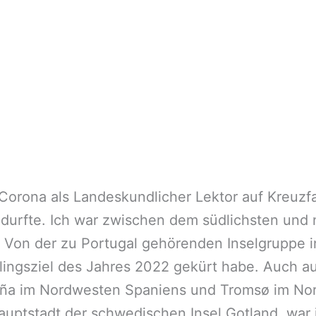
Corona als Landeskundlicher Lektor auf Kreuzfa
 durfte. Ich war zwischen dem südlichsten und
 Von der zu Portugal gehörenden Inselgruppe in
blingsziel des Jahres 2022 gekürt habe. Auch a
ruña im Nordwesten Spaniens und Tromsø im N
auptstadt der schwedischen Insel Gotland, war