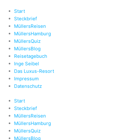
Zum
Inhalt
Start
springen
Steckbrief
MüllersReisen
MüllersHamburg
MüllersQuiz
MüllersBlog
Reisetagebuch
Inge Seibel
Das Luxus-Resort
Impressum
Datenschutz
Start
Steckbrief
MüllersReisen
MüllersHamburg
MüllersQuiz
MüllersBlog