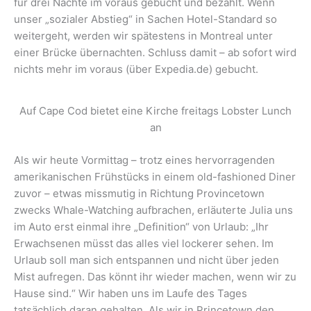
für drei Nächte im voraus gebucht und bezahlt. Wenn
unser „sozialer Abstieg“ in Sachen Hotel-Standard so
weitergeht, werden wir spätestens in Montreal unter
einer Brücke übernachten. Schluss damit – ab sofort wird
nichts mehr im voraus (über Expedia.de) gebucht.
Auf Cape Cod bietet eine Kirche freitags Lobster Lunch
an
Als wir heute Vormittag – trotz eines hervorragenden
amerikanischen Frühstücks in einem old-fashioned Diner
zuvor – etwas missmutig in Richtung Provincetown
zwecks Whale-Watching aufbrachen, erläuterte Julia uns
im Auto erst einmal ihre „Definition“ von Urlaub: „Ihr
Erwachsenen müsst das alles viel lockerer sehen. Im
Urlaub soll man sich entspannen und nicht über jeden
Mist aufregen. Das könnt ihr wieder machen, wenn wir zu
Hause sind.“ Wir haben uns im Laufe des Tages
tatsächlich daran gehalten. Als wir in Princetown den