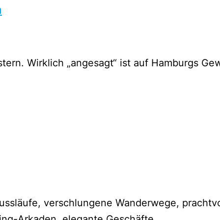
n
tern. Wirklich „angesagt“ ist auf Hamburgs Ge
lussläufe, verschlungene Wanderwege, prachtvo
ing-Arkaden, elegante Geschäfte,