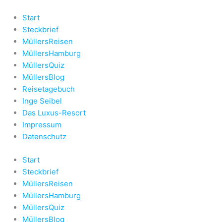
Zum
Inhalt
Start
springen
Steckbrief
MüllersReisen
MüllersHamburg
MüllersQuiz
MüllersBlog
Reisetagebuch
Inge Seibel
Das Luxus-Resort
Impressum
Datenschutz
Start
Steckbrief
MüllersReisen
MüllersHamburg
MüllersQuiz
MüllersBlog