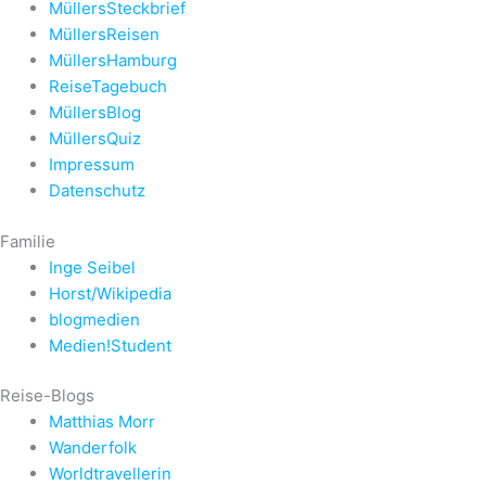
MüllersSteckbrief
MüllersReisen
MüllersHamburg
ReiseTagebuch
MüllersBlog
MüllersQuiz
Impressum
Datenschutz
Familie
Inge Seibel
Horst/Wikipedia
blogmedien
Medien!Student
Reise-Blogs
Matthias Morr
Wanderfolk
Worldtravellerin