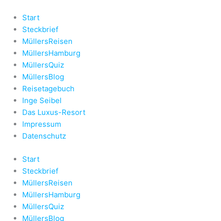
Zum
Inhalt
Start
springen
Steckbrief
MüllersReisen
MüllersHamburg
MüllersQuiz
MüllersBlog
Reisetagebuch
Inge Seibel
Das Luxus-Resort
Impressum
Datenschutz
Start
Steckbrief
MüllersReisen
MüllersHamburg
MüllersQuiz
MüllersBlog