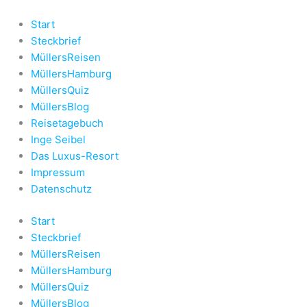
Zum
Inhalt
Start
springen
Steckbrief
MüllersReisen
MüllersHamburg
MüllersQuiz
MüllersBlog
Reisetagebuch
Inge Seibel
Das Luxus-Resort
Impressum
Datenschutz
Start
Steckbrief
MüllersReisen
MüllersHamburg
MüllersQuiz
MüllersBlog