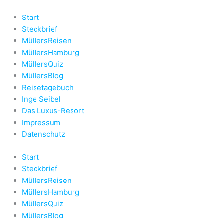
Zum
Inhalt
Start
springen
Steckbrief
MüllersReisen
MüllersHamburg
MüllersQuiz
MüllersBlog
Reisetagebuch
Inge Seibel
Das Luxus-Resort
Impressum
Datenschutz
Start
Steckbrief
MüllersReisen
MüllersHamburg
MüllersQuiz
MüllersBlog