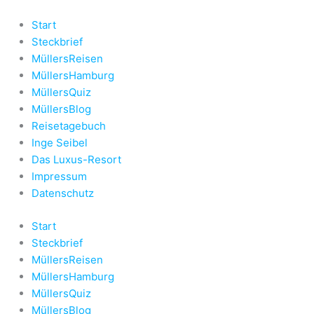
Zum
Inhalt
Start
springen
Steckbrief
MüllersReisen
MüllersHamburg
MüllersQuiz
MüllersBlog
Reisetagebuch
Inge Seibel
Das Luxus-Resort
Impressum
Datenschutz
Start
Steckbrief
MüllersReisen
MüllersHamburg
MüllersQuiz
MüllersBlog