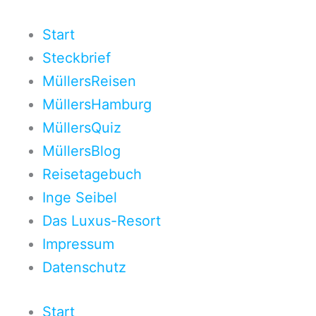
Zum
Inhalt
Start
springen
Steckbrief
MüllersReisen
MüllersHamburg
MüllersQuiz
MüllersBlog
Reisetagebuch
Inge Seibel
Das Luxus-Resort
Impressum
Datenschutz
Start