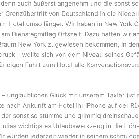
 denn auch äußerst angenehm und die sonst so
er Grenzübertritt von Deutschland in die Niede
m Hotel umso länger. Wir haben in New York Ci
am Dienstagmittag Ortszeit. Dazu hatten wir a
ßraum New York zugewiesen bekommen, in dem a
ndruck – wollte sich von dem Niveau seines Gefä
stündigen Fahrt zum Hotel alle Konversationsve
a – unglaubliches Glück mit unserem Taxler (is
atte nach Ankunft am Hotel ihr iPhone auf der 
 der sonst so stumme und grimmig dreinschauen
ulias wichtigstes Urlaubswerkzeug in die Höhe
 Wir würden jederzeit wieder in seinem schmudd