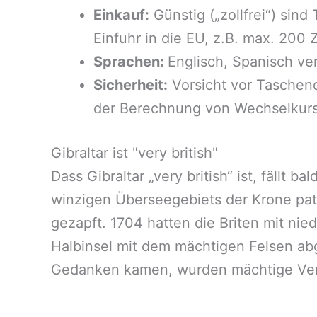
Einkauf:
Günstig („zollfrei“) sind
Einfuhr in die EU, z.B. max. 200 Z
Sprachen:
Englisch, Spanisch ver
Sicherheit:
Vorsicht vor Taschend
der Berechnung von Wechselkur
Gibraltar ist "very british"
Dass Gibraltar „very british“ ist, fällt
winzigen Überseegebiets der Krone pa­t­r
gezapft. 1704 hatten die Briten mit ni
Halbinsel mit dem mächtigen Felsen a
Gedanken kamen, wurden mächtige Vert