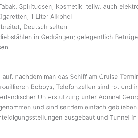
 Tabak, Spirituosen, Kosmetik, teilw. auch elek
igaretten, 1 Liter Alkohol
breitet, Deutsch selten
iebstählen in Gedrängen; gelegentlich Betrüge
sen
 bald auf, nachdem man das Schiff am Cruise Term
ouil­lie­ren Bobbys, Telefonzellen sind rot und 
ederländischer Unterstützung unter Admiral Geo
bgenommen und sind seitdem einfach geblieben
eidigungsstellungen ausgebaut und Tunnel in 