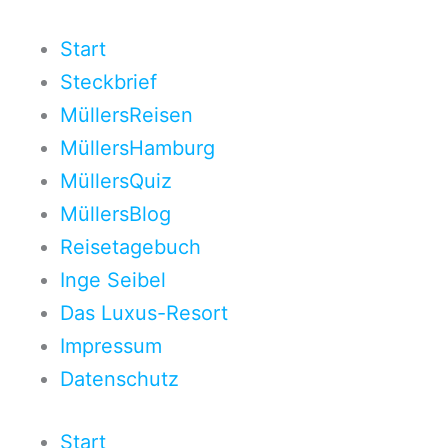
Zum
Inhalt
Start
springen
Steckbrief
MüllersReisen
MüllersHamburg
MüllersQuiz
MüllersBlog
Reisetagebuch
Inge Seibel
Das Luxus-Resort
Impressum
Datenschutz
Start