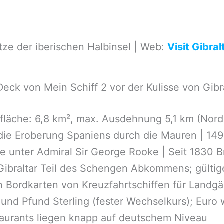
tze der iberischen Halbinsel | Web:
Visit Gibral
eck von Mein Schiff 2 vor der Kulisse von Gibr
läche: 6,8 km², max. Ausdehnung 5,1 km (Nord
 die Eroberung Spaniens durch die Mauren | 149
te unter Admiral Sir George Rooke | Seit 1830 B
Gibraltar Teil des Schengen Abkommens; gültig
n Bordkarten von Kreuzfahrtschiffen für Land
und Pfund Sterling (fester Wechselkurs); Euro w
staurants liegen knapp auf deutschem Niveau