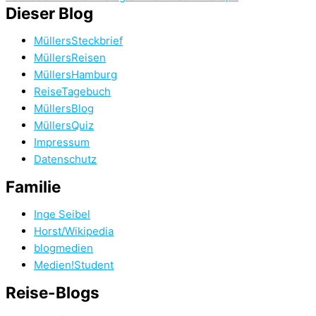
Dieser Blog
MüllersSteckbrief
MüllersReisen
MüllersHamburg
ReiseTagebuch
MüllersBlog
MüllersQuiz
Impressum
Datenschutz
Familie
Inge Seibel
Horst/Wikipedia
blogmedien
Medien!Student
Reise-Blogs