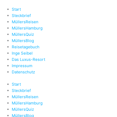
Zum
Inhalt
Start
springen
Steckbrief
MüllersReisen
MüllersHamburg
MüllersQuiz
MüllersBlog
Reisetagebuch
Inge Seibel
Das Luxus-Resort
Impressum
Datenschutz
Start
Steckbrief
MüllersReisen
MüllersHamburg
MüllersQuiz
MüllersBlog