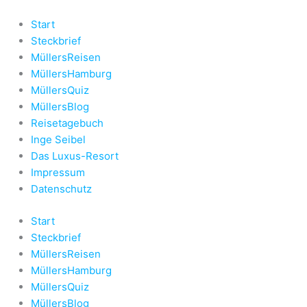
Zum
Inhalt
Start
springen
Steckbrief
MüllersReisen
MüllersHamburg
MüllersQuiz
MüllersBlog
Reisetagebuch
Inge Seibel
Das Luxus-Resort
Impressum
Datenschutz
Start
Steckbrief
MüllersReisen
MüllersHamburg
MüllersQuiz
MüllersBlog