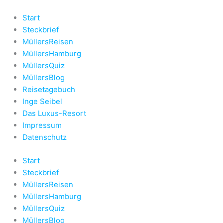
Zum
Inhalt
Start
springen
Steckbrief
MüllersReisen
MüllersHamburg
MüllersQuiz
MüllersBlog
Reisetagebuch
Inge Seibel
Das Luxus-Resort
Impressum
Datenschutz
Start
Steckbrief
MüllersReisen
MüllersHamburg
MüllersQuiz
MüllersBlog