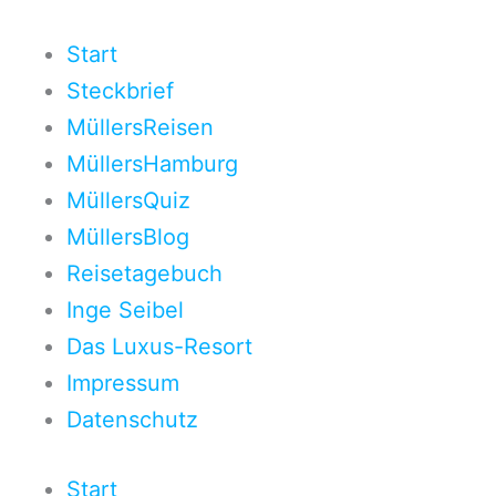
Zum
Inhalt
Start
springen
Steckbrief
MüllersReisen
MüllersHamburg
MüllersQuiz
MüllersBlog
Reisetagebuch
Inge Seibel
Das Luxus-Resort
Impressum
Datenschutz
Start