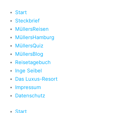
Zum
Inhalt
Start
springen
Steckbrief
MüllersReisen
MüllersHamburg
MüllersQuiz
MüllersBlog
Reisetagebuch
Inge Seibel
Das Luxus-Resort
Impressum
Datenschutz
Start