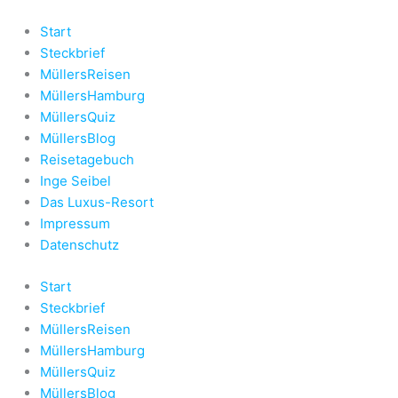
Zum
Inhalt
Start
springen
Steckbrief
MüllersReisen
MüllersHamburg
MüllersQuiz
MüllersBlog
Reisetagebuch
Inge Seibel
Das Luxus-Resort
Impressum
Datenschutz
Start
Steckbrief
MüllersReisen
MüllersHamburg
MüllersQuiz
MüllersBlog