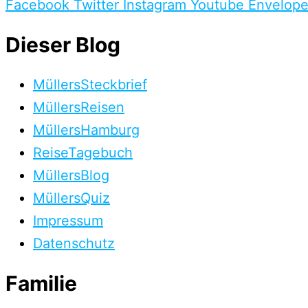
Facebook
Twitter
Instagram
Youtube
Envelop
Dieser Blog
MüllersSteckbrief
MüllersReisen
MüllersHamburg
ReiseTagebuch
MüllersBlog
MüllersQuiz
Impressum
Datenschutz
Familie