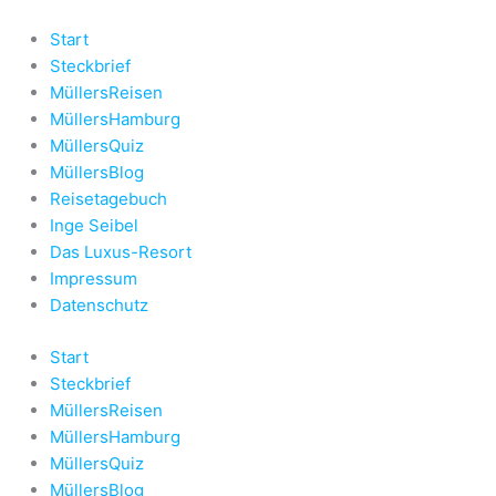
Zum
Inhalt
Start
springen
Steckbrief
MüllersReisen
MüllersHamburg
MüllersQuiz
MüllersBlog
Reisetagebuch
Inge Seibel
Das Luxus-Resort
Impressum
Datenschutz
Start
Steckbrief
MüllersReisen
MüllersHamburg
MüllersQuiz
MüllersBlog