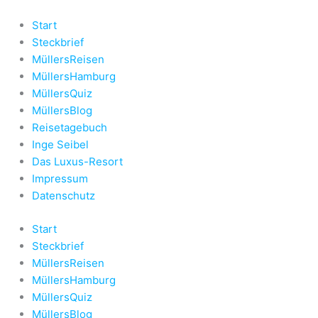
Zum
Inhalt
Start
springen
Steckbrief
MüllersReisen
MüllersHamburg
MüllersQuiz
MüllersBlog
Reisetagebuch
Inge Seibel
Das Luxus-Resort
Impressum
Datenschutz
Start
Steckbrief
MüllersReisen
MüllersHamburg
MüllersQuiz
MüllersBlog