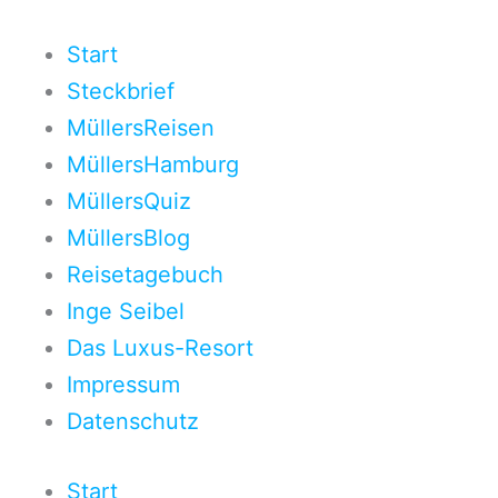
Zum
Inhalt
Start
springen
Steckbrief
MüllersReisen
MüllersHamburg
MüllersQuiz
MüllersBlog
Reisetagebuch
Inge Seibel
Das Luxus-Resort
Impressum
Datenschutz
Start