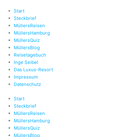
Zum
Inhalt
Start
springen
Steckbrief
MüllersReisen
MüllersHamburg
MüllersQuiz
MüllersBlog
Reisetagebuch
Inge Seibel
Das Luxus-Resort
Impressum
Datenschutz
Start
Steckbrief
MüllersReisen
MüllersHamburg
MüllersQuiz
MüllersBlog